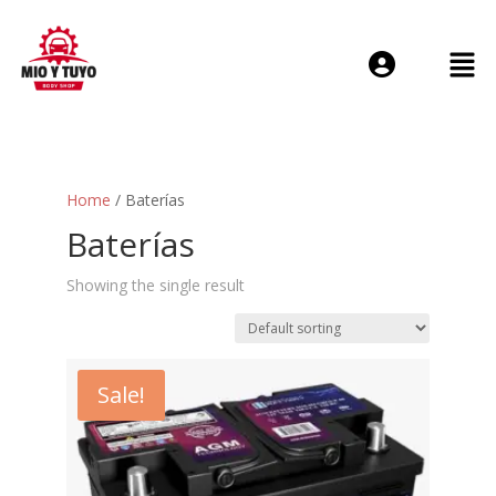
Login or E-mail
Home
/ Baterías
Password
Baterías
Showing the single result
Remember me
Forgot Passwo
Sale!
Sign Up