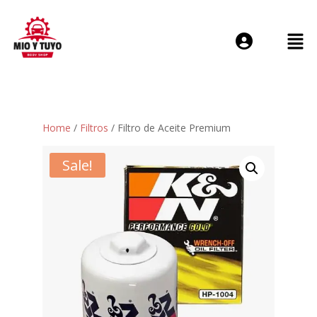
Login or E-mail
Home
/
Filtros
/ Filtro de Aceite Premium
Password
Sale!
Remember me
Forgot Passwo
Sign Up